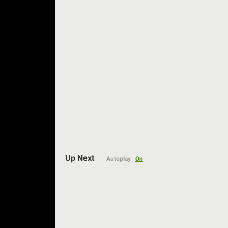
Auto
Up Next
Autoplay
On
144p
240p
360p
480p
720p