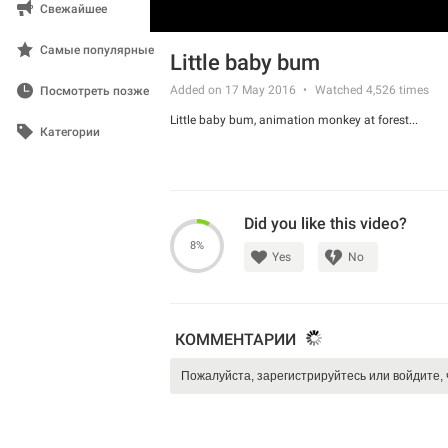
Свежайшее
Самые популярные
Little baby bum
Added on 17 May 2016
Watched
4,526
times
Посмотреть позже
Little baby bum, animation monkey at forest...
Категории
Did you like this video?
8%
Yes
No
КОММЕНТАРИИ